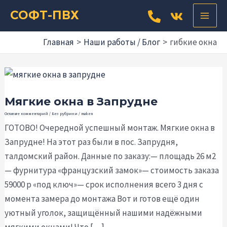
Перейти
Прокрутка
MAIN
СОФТ-ПВХ
к
вверх
MEN
содержимому
Главная
Наши работы / Блог
гибкие окна
Мягкие
окна
Мягкие окна в Запрудне
в
Запрудне
Оставьте комментарий
/
Без рубрики
/
maken
ГОТОВО! Очередной успешный монтаж. Мягкие окна в
Запрудне! На этот раз были в пос. Запрудня,
талдомский район. Данные по заказу:— площадь 26 м2
— фурнитура «французский замок»— стоимость заказа
59000 р «под ключ»— срок исполнения всего 3 дня с
момента замера до монтажа Вот и готов ещё один
уютный уголок, защищённый нашими надёжными