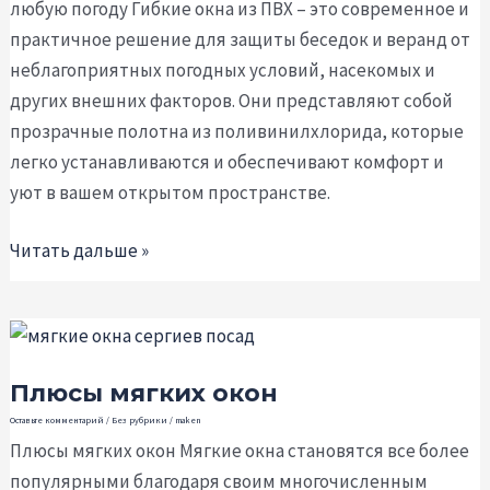
любую погоду Гибкие окна из ПВХ – это современное и
и
практичное решение для защиты беседок и веранд от
защита
неблагоприятных погодных условий, насекомых и
в
других внешних факторов. Они представляют собой
любую
прозрачные полотна из поливинилхлорида, которые
погоду
легко устанавливаются и обеспечивают комфорт и
уют в вашем открытом пространстве.
Читать дальше »
Плюсы
мягких
Плюсы мягких окон
окон
Оставьте комментарий
/
Без рубрики
/
maken
Плюсы мягких окон Мягкие окна становятся все более
популярными благодаря своим многочисленным