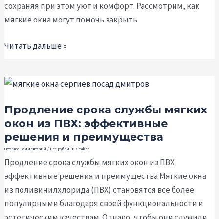
сохраняя при этом уют и комфорт. Рассмотрим, как
мягких
мягкие окна могут помочь закрыть
окон
Читать дальше »
Продление
срока
Продление срока службы мягких
службы
окон из ПВХ: эффективные
мягких
решения и преимущества
окон
из
Оставьте комментарий
/
Без рубрики
/
maken
Продление срока службы мягких окон из ПВХ:
ПВХ:
эффективные решения и преимущества Мягкие окна
эффективные
из поливинилхлорида (ПВХ) становятся все более
решения
популярными благодаря своей функциональности и
и
эстетическим качествам. Однако, чтобы они служили