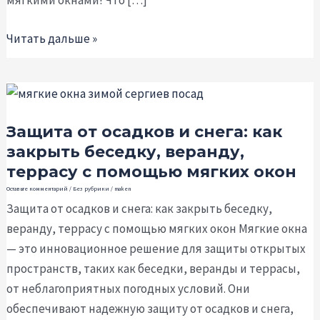
мягкими окнами! Что […]
Читать дальше »
Защита
от
Защита от осадков и снега: как
осадков
закрыть беседку, веранду,
и
террасу с помощью мягких окон
снега:
как
Оставьте комментарий
/
Без рубрики
/
maken
Защита от осадков и снега: как закрыть беседку,
закрыть
веранду, террасу с помощью мягких окон Мягкие окна
беседку,
— это инновационное решение для защиты открытых
веранду,
пространств, таких как беседки, веранды и террасы,
террасу
от неблагоприятных погодных условий. Они
с
обеспечивают надежную защиту от осадков и снега,
помощью