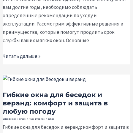
преимущества
вам долгие годы, необходимо соблюдать
определенные рекомендации по уходу и
эксплуатации. Рассмотрим эффективные решения и
преимущества, которые помогут продлить срок
службы ваших мягких окон. Основные
Читать дальше »
Гибкие
окна
Гибкие окна для беседок и
для
веранд: комфорт и защита в
беседок
любую погоду
и
веранд:
Оставьте комментарий
/
Без рубрики
/
maken
Гибкие окна для беседок и веранд: комфорт и защита в
комфорт