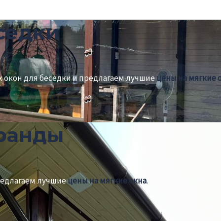
седки
 окон для беседки и предлагаем лучшие
цены на мягкие 
еранды
редлагаем лучшие
цены на мягкие окна
.