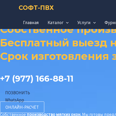
Прокрутка
Перейти
Мягкие окна для
СОФТ-ПВХ
вверх
к
содержимому
Главная
Каталог
Услуги
Фурн
Собственное произв
Бесплатный выезд н
Срок изготовления з
+7 (977) 166-88-11
ПОЗВОНИТЬ
WhatsApp
ОНЛАЙН-РАСЧЁТ
Собственное
производство мягких окон.
Мы г
отовы пред