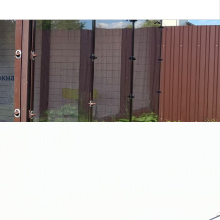
окна
.