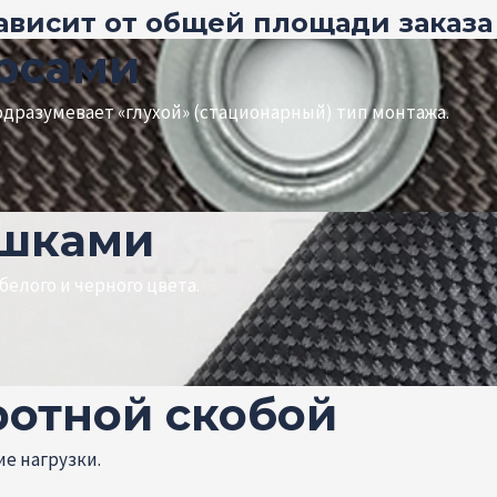
зависит от общей площади заказа
ерсами
дразумевает «глухой» (стационарный) тип монтажа.
ешками
елого и черного цвета.
ротной скобой
е нагрузки.