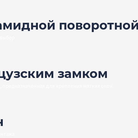
амидной поворотной
 выбор
нцузским замком
, предназначенная для крепления мягких окон.
н
онтажа