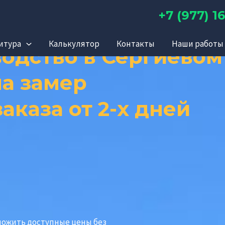
 беседок и вера
+7 (977) 16
итура
Калькулятор
Контакты
Наши работы 
одство в Сергиевом
а замер
аказа от 2-х дней
ложить доступные цены без