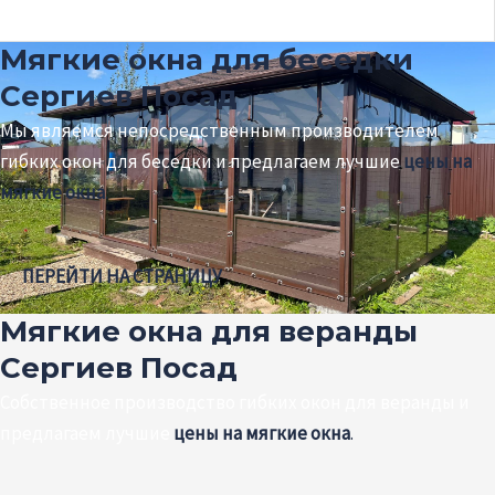
Мягкие окна для беседки
Сергиев Посад
Мы являемся непосредственным производителем
гибких окон для беседки и предлагаем лучшие
цены на
мягкие окна
.
ПЕРЕЙТИ НА СТРАНИЦУ
Мягкие окна для веранды
Сергиев Посад
Собственное производство гибких окон для веранды и
предлагаем лучшие
цены на мягкие окна
.