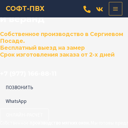
Прокрутка
Перейти
Мягкие окна для беседок
MAIN
СОФТ-ПВХ
вверх
к
и веранд
MEN
содержимому
Собственное производство в Сергиевом
Посаде.
Бесплатный выезд на замер
Срок изготовления заказа от 2-х дней
+7 (977) 166-88-11
ПОЗВОНИТЬ
WhatsApp
ОНЛАЙН-РАСЧЁТ
Собственное
производство мягких окон.
Мы г
отовы пред