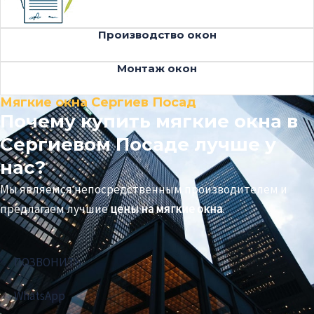
Производство окон
Монтаж окон
Мягкие окна Сергиев Посад
Почему купить мягкие окна в
Сергиевом Посаде лучше у
нас?
Мы являемся непосредственным производителем и
предлагаем лучшие
цены на мягкие окна
.
ПОЗВОНИТЬ
WhatsApp